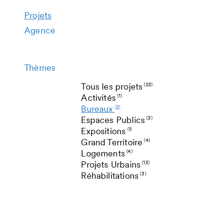
Projets
Agence
Thèmes
Tous les projets
(23)
Activités
(1)
Bureaux
(2)
Espaces Publics
(3)
Expositions
(1)
Grand Territoire
(4)
Logements
(4)
Projets Urbains
(13)
Réhabilitations
(3)